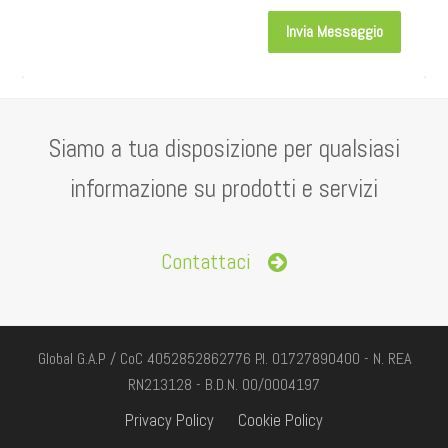
Invia Messaggio
Alternative:
Siamo a tua disposizione per qualsiasi
informazione su prodotti e servizi
Contattaci
Global G.A.P / CoC 4052852862776 P.I. 01727890400 - N. REA
RN213128 - B.D.N. 00/0004197
Privacy Policy
Cookie Policy