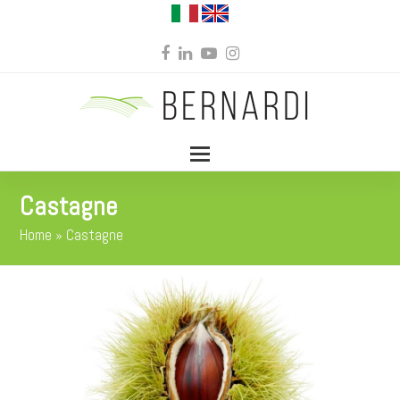
Facebook
LinkedIn
YouTube
Instagram
Castagne
Home
»
Castagne