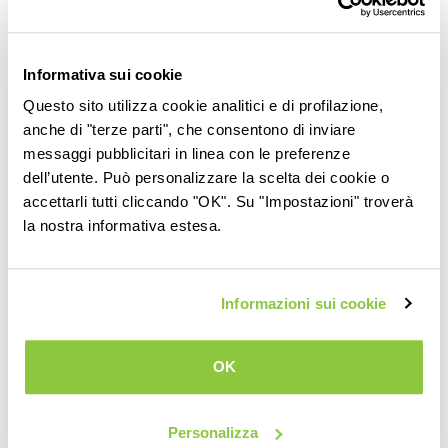
frutto completo perché ricca di carboidrati, vitamine e fibre.
Cugina dei marroni, dai quali si distingue principalmente per
colore e forma (più piccola e schiacciata e con una buccia
Informativa sui cookie
più scura), la castagna può essere consumata fresca,
Questo sito utilizza cookie analitici e di profilazione,
altrimenti essiccata.
anche di "terze parti", che consentono di inviare
messaggi pubblicitari in linea con le preferenze
dell’utente. Può personalizzare la scelta dei cookie o
accettarli tutti cliccando "OK". Su "Impostazioni" troverà
Conservazione prodotto
la nostra informativa estesa.
È possibile congelare le castagne oppure conservarle
tramite un processo di curatura in acqua, che permette di
Informazioni sui cookie
conservarne la freschezza, e l’essiccazione che consiste
nella disidratazione progressiva della polpa.
OK
Curiosità
Personalizza