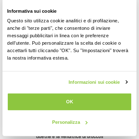
temperature rigide. La pianta è costituita da numerose
Informativa sui cookie
ramificazioni e germogli che proteggono il frutto,
tipicamente verde scuro o tendente al violaceo, dal sapore
Questo sito utilizza cookie analitici e di profilazione,
anche di "terze parti", che consentono di inviare
deciso.
messaggi pubblicitari in linea con le preferenze
dell’utente. Può personalizzare la scelta dei cookie o
accettarli tutti cliccando "OK". Su "Impostazioni" troverà
Conservazione prodotto
la nostra informativa estesa.
Il frutto del broccolo, come quello del cavolfiore, è
naturalmente protetto dalle sue foglie. È consigliabile
Informazioni sui cookie
riporlo in un luogo fresco, rivolto a testa in giù. In tal modo
conserva la freschezza, i sali minerali e le vitamine.
OK
Curiosità
Personalizza
Goethe e la venditrice di broccoli