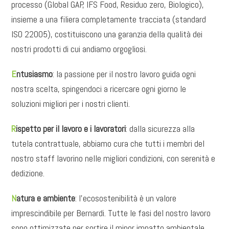
processo (Global GAP, IFS Food, Residuo zero, Biologico),
insieme a una filiera completamente tracciata (standard
ISO 22005), costituiscono una garanzia della qualità dei
nostri prodotti di cui andiamo orgogliosi.
E
ntusiasmo
: la passione per il nostro lavoro guida ogni
nostra scelta, spingendoci a ricercare ogni giorno le
soluzioni migliori per i nostri clienti.
R
ispetto per il lavoro e i lavoratori
: dalla sicurezza alla
tutela contrattuale, abbiamo cura che tutti i membri del
nostro staff lavorino nelle migliori condizioni, con serenità e
dedizione.
N
atura e ambiente
: l’ecosostenibilità è un valore
imprescindibile per Bernardi. Tutte le fasi del nostro lavoro
sono ottimizzate per sortire il minor impatto ambientale