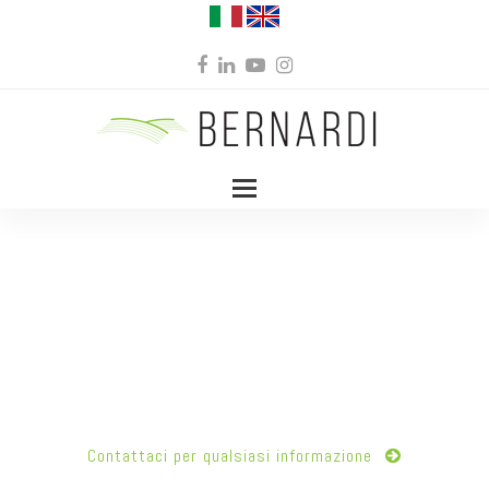
Facebook
LinkedIn
YouTube
Instagram
BERNARDI SRL, FRUTTA E VERDURA DI QUALITÀ
Dal 1953, la ditta Bernardi srl è il punto di riferimento per la
fornitura di frutta e verdura di prima qualità.
Contattaci per qualsiasi informazione