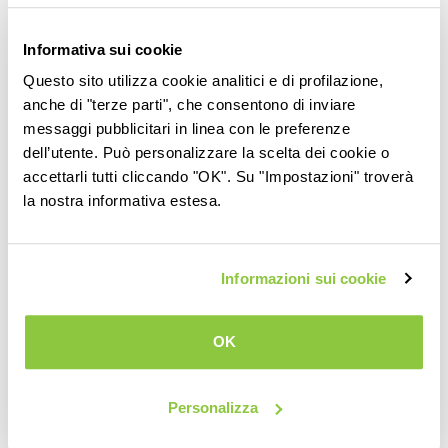
D
istribuzione
: la posizione strategica e la nostra rete di
trasporti ci permettono di consegnare su tutto il territorio
Informativa sui cookie
nazionale e anche all’estero in tempi minimi, per offrivi solo
Questo sito utilizza cookie analitici e di profilazione,
prodotti freschissimi, ovunque voi siate.
anche di "terze parti", che consentono di inviare
messaggi pubblicitari in linea con le preferenze
I
mprenditorialità
: da sempre puntiamo a crescere e a fare
dell’utente. Può personalizzare la scelta dei cookie o
accettarli tutti cliccando "OK". Su "Impostazioni" troverà
sempre di meglio, senza mai perdere di vista i nostri valori
la nostra informativa estesa.
fondamentali; siamo convinti che la fiducia dei clienti si
conquisti solo attraverso la qualità e l’attenzione a ogni
aspetto del lavoro: la sfida più appassionante, per noi, è
Informazioni sui cookie
proprio questa!
OK
Perché affidarsi a noi
Personalizza