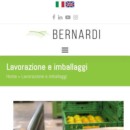
Facebook
LinkedIn
YouTube
Instagram
Lavorazione e imballaggi
Home
»
Lavorazione e imballaggi