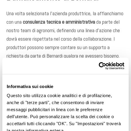
Una volta selezionata l’azienda produttrice, la affianchiamo
con una
consulenza tecnica e amministrativa
da parte del
nostro team di agronomi, definendo una linea d’azione che
dovrà essere rispettata nel corso della collaborazione. I
produttori possono sempre contare su un supporto a
richiesta da parte di Bernardi qualora ne avessero bisogno.
Ogni fase della
produzione di frutta e verdura
è
altamente
controllata
, così come i prodotti finali. Le tecniche colturali
adottate seguono tutti i principi della lotta integrata e le
Informativa sui cookie
buone pratiche agricole; in particolare si prediligono la
Questo sito utilizza cookie analitici e di profilazione,
anche di "terze parti", che consentono di inviare
coltura in pieno campo e quella fuori suolo, che favorisce il
messaggi pubblicitari in linea con le preferenze
risparmio d’acqua.
dell’utente. Può personalizzare la scelta dei cookie o
accettarli tutti cliccando "OK". Su "Impostazioni" troverà
la nostra informativa estesa.