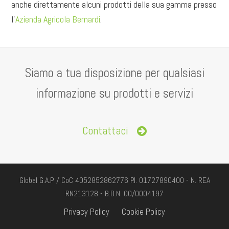
anche direttamente alcuni prodotti della sua gamma presso
l’
Azienda Agricola Bernardi
.
Siamo a tua disposizione per qualsiasi
informazione su prodotti e servizi
Contattaci
Global G.A.P / CoC 4052852862776 P.I. 01727890400 - N. REA
RN213128 - B.D.N. 00/0004197
Privacy Policy
Cookie Policy