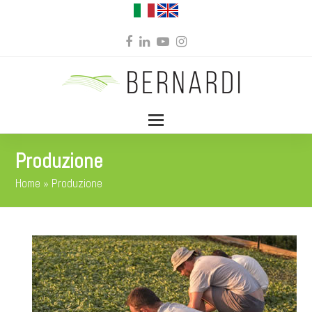
Facebook
LinkedIn
YouTube
Instagram
Produzione
Home
»
Produzione