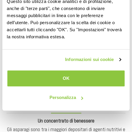
Questo sito utilizza cookie analitici e di profilazione,
che comprende oltre 240 specie. La sua base è composta
anche di "terze parti", che consentono di inviare
da radici principali, carnose e lunghe, sulle quali si sviluppano
messaggi pubblicitari in linea con le preferenze
ulteriori ramificazioni più sottili e corte, con funzione di
dell’utente. Può personalizzare la scelta dei cookie o
assorbimento del nutrimento.
accettarli tutti cliccando "OK". Su "Impostazioni" troverà
la nostra informativa estesa.
Conservazione prodotto
Informazioni sui cookie
Una volta lavati accuratamente, è possibile conservare gli
asparagi immergendo i gambi in acqua fredda per alcune ore
OK
prima di conservarli in frigorifero.
Personalizza
Curiosità
Un concentrato di benessere
Gli asparagi sono tra i maggiori depositari di agenti nutritivi e