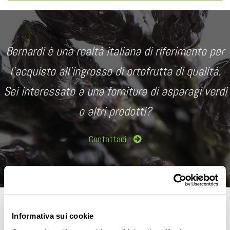
Bernardi è una realtà italiana di riferimento per
l’acquisto all’ingrosso di ortofrutta di qualità.
Sei interessato a una fornitura di asparagi verdi
o altri prodotti?
Contattaci
Diffuso fin dai tempi delle prime civiltà, l’asparago è un
Informativa sui cookie
ortaggio primaverile appartiene alla famiglia delle Liliaceae,