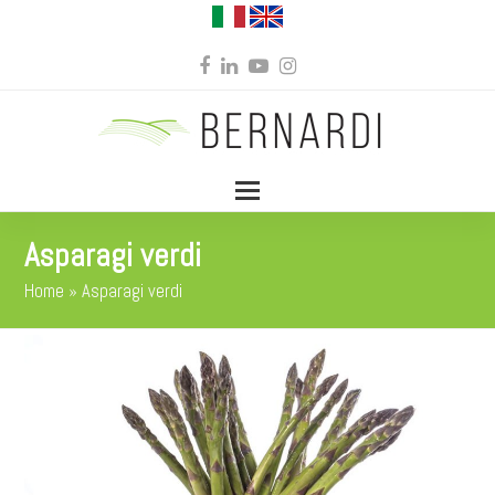
Facebook
LinkedIn
YouTube
Instagram
Asparagi verdi
Home
»
Asparagi verdi