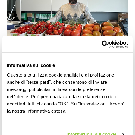
Bernardi investe su fuori suolo,
Informativa sui cookie
Questo sito utilizza cookie analitici e di profilazione,
Residuo Zero e Nichel Free
anche di "terze parti", che consentono di inviare
messaggi pubblicitari in linea con le preferenze
dell’utente. Può personalizzare la scelta dei cookie o
Sul corriere ortofrutticolo si parla di noi, in particolare della
accettarli tutti cliccando "OK". Su "Impostazioni" troverà
linea Residuo Zero e Nichel free.
la nostra informativa estesa.
Clicca qui
per leggere l’articolo completo.
Informazioni sui cookie