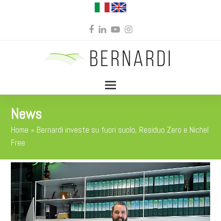
Facebook
LinkedIn
YouTube
Instagram
News
Home
»
Bernardi investe su fuori suolo, Residuo Zero e Nichel
Free