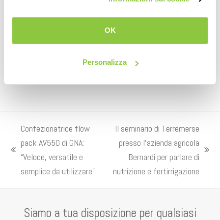
Condividi su
OK
Facebook
LinkedIn
Personalizza
Confezionatrice flow
Il seminario di Terremerse
pack AV550 di GNA:
presso l’azienda agricola
post
articolo
“Veloce, versatile e
Bernardi per parlare di
precedente:
successivo:
semplice da utilizzare”
nutrizione e fertirrigazione
Siamo a tua disposizione per qualsiasi