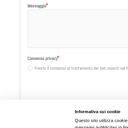
Messaggio
Consenso privacy
Presto il consenso al trattamento dei dati inseriti nel 
Alternative:
Informativa sui cookie
Questo sito utilizza cookie 
Siamo a tua disposizione per
messaggi pubblicitari in li