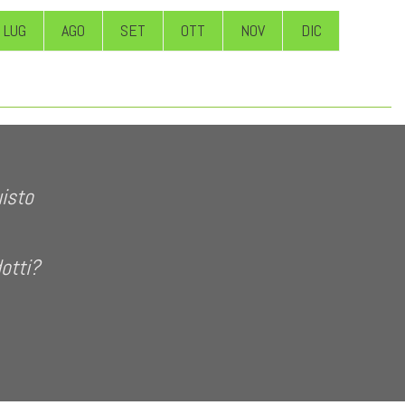
LUG
AGO
SET
OTT
NOV
DIC
uisto
dotti?