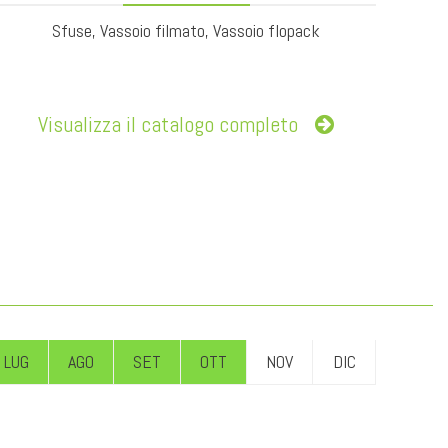
Sfuse, Vassoio filmato, Vassoio flopack
Visualizza il catalogo completo
LUG
AGO
SET
OTT
NOV
DIC