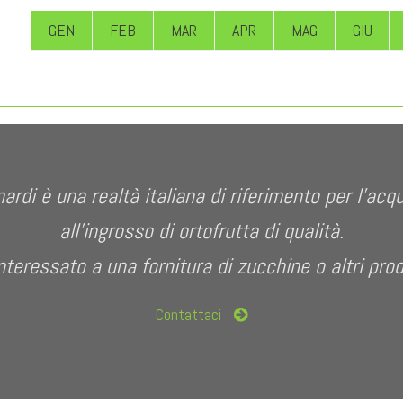
GEN
FEB
MAR
APR
MAG
GIU
ardi è una realtà italiana di riferimento per l’acq
all’ingrosso di ortofrutta di qualità.
nteressato a una fornitura di zucchine o altri pro
Contattaci