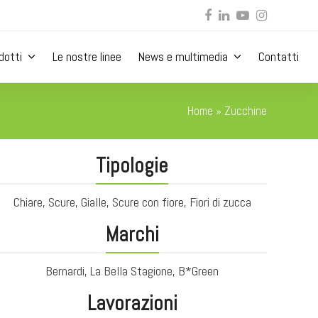
Facebook
LinkedIn
YouTube
Instagram
dotti
Le nostre linee
News e multimedia
Contatti
Home
»
Zucchine
Tipologie
Chiare, Scure, Gialle, Scure con fiore, Fiori di zucca
Marchi
Bernardi, La Bella Stagione, B*Green
Lavorazioni