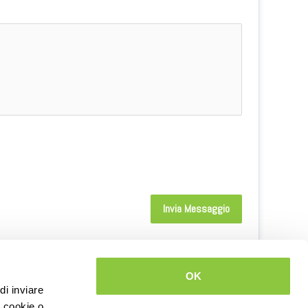
Invia Messaggio
OK
di inviare
Contattaci
i cookie o