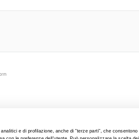
form
analitici e di profilazione, anche di "terze parti", che consentono 
 qualsiasi informazione su prodotti e servizi
nea con le preferenze dell’utente. Può personalizzare la scelta de