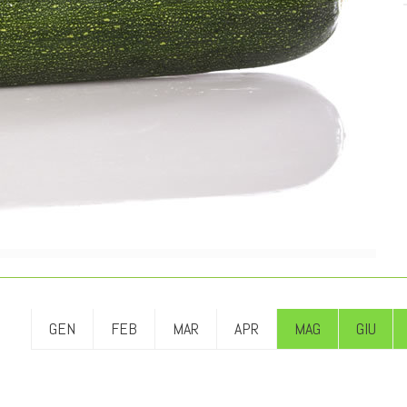
GEN
FEB
MAR
APR
MAG
GIU