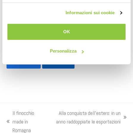
colturali.
Informazioni sui cookie
Clicca sul
link
per l’articolo completo.
OK
Condividi su
Personalizza
Facebook
LinkedIn
Il finocchio
Alla conquista dell’estero: in un
articolo
made in
anno raddoppiate le esportazioni
post
successivo:
Romagna