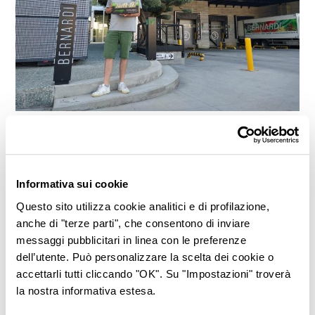
Meloni e angurie Residuo Zero,
Freshplaza parla di noi
Informativa sui cookie
Questo sito utilizza cookie analitici e di profilazione,
Meloni e angurie residuo zero sono i prodotti di punta estivi
anche di "terze parti", che consentono di inviare
per l’azienda agricola Bernardi. La loro coltivazione ha ormai
messaggi pubblicitari in linea con le preferenze
raggiunto i 50 ettari complessivi per garantire la fornitura
dell’utente. Può personalizzare la scelta dei cookie o
continua ai clienti da giugno a settembre. Su Freshplaza è
accettarli tutti cliccando "OK". Su "Impostazioni" troverà
la nostra informativa estesa.
stata pubblicata un intervista a Christopher incentrata su
questi due articoli, dove si parla di estensioni e tecniche