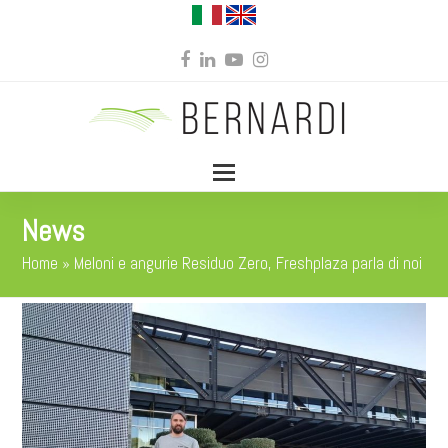
Facebook
LinkedIn
YouTube
Instagram
News
Home
»
Meloni e angurie Residuo Zero, Freshplaza parla di noi