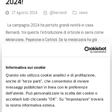
2024!
27 Agosto 2024
@bernardi
news
La campagna 2024 ha portato grandi novità in casa
Bernardi, tra queste l'introduzione di orticole in serra come
Melanzane, Peperone e Cetrioli. Se la melanzana ha già
avuto buona parte del raccolto estivo, con rese che si sono
dimostrate…
Leggi di più
Informativa sui cookie
Questo sito utilizza cookie analitici e di profilazione,
anche di "terze parti", che consentono di inviare
messaggi pubblicitari in linea con le preferenze
dell’utente. Può personalizzare la scelta dei cookie o
accettarli tutti cliccando "OK". Su "Impostazioni" troverà
la nostra informativa estesa.