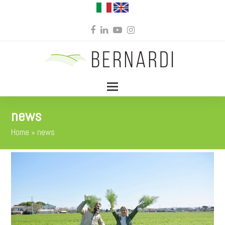
Facebook
LinkedIn
YouTube
Instagram
news
Home
»
news