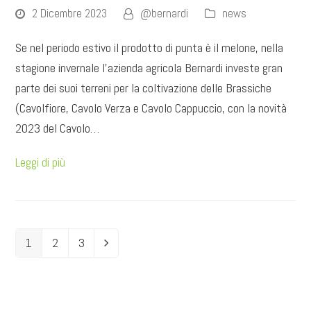
2 Dicembre 2023
@bernardi
news
Se nel periodo estivo il prodotto di punta è il melone, nella
stagione invernale l’azienda agricola Bernardi investe gran
parte dei suoi terreni per la coltivazione delle Brassiche
(Cavolfiore, Cavolo Verza e Cavolo Cappuccio, con la novità
2023 del Cavolo…
Leggi di più
1
2
3
Pagina
Pagina
Pagina
Successivo